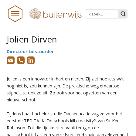
Jolien Dirven
HOME
Directeur-bestuurder
NIEUWS
BUITENWIJS
Jolien is een innovator in hart en nieren. Zij ziet hoe iets wat
TEAM
nog niet is, zou kunnen zijn. De praktische weg ernaartoe
stippelt ze ook zo uit. Zo ook voor het opzetten van een
PRAKTISCHE ZAKEN
nieuwe school.
ONDERWIJS TRANSFORMEERT
Tijdens haar bachelor studie Danseducatie zag ze voor het
DOCUMENTEN
eerst de TED TALK '
Do schools kill creativity?'
van Sir Ken
Robinson. Tot die tijd keek ze vaak terug op de
STICHTINGSPROCES
basisschooltijd als een vanzelfsprekend saaie aangelegenheid