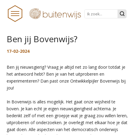
Ben jij Bovenwijs?
HOME
17-02-2024
NIEUWS
Ben jij nieuwsgierig? Vraag je altijd net zo lang door totdat je
BUITENWIJS
het antwoord hebt? Ben je van het uitproberen en
experimenteren? Dan past onze Ontwikkelpijler Bovenwijs bij
TEAM
jou!
PRAKTISCHE ZAKEN
In Bovenwijs is alles mogelijk. Het gaat onze wijsheid te
ONDERWIJS TRANSFORMEERT
boven. Je kan echt je eigen nieuwsgierigheid achterna. Je
bedenkt zelf of met een groepje wat je graag zou willen leren,
DOCUMENTEN
uitproberen of onderzoeken. Je overlegt met elkaar hoe je dat
STICHTINGSPROCES
gaat doen. Alle aspecten van het democratisch onderwijs