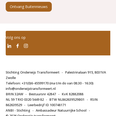
Ontvang Buitennieuws
Volg ons op
Stichting Onderwijs Transformeert
-
Palestrinalaan 915, 8031VA
Zwolle
Telefoon:
+31(0)6-45599170 (ma t/m do van 08:30 - 16:30)
info@onderwijstransformeert.nl
BRIN 32AW
-
Bestuursnr 42847
-
KvK 82882088
NL 59 TRIO 0320 5449 82
-
BTW NL862639529B01
-
RSIN
862639529
-
Leerbedrijf ID 100748171
ANBI - Stichting
-
Ambassadeur Natuurrijke School
-
© 2026 Onderwijs transformeert