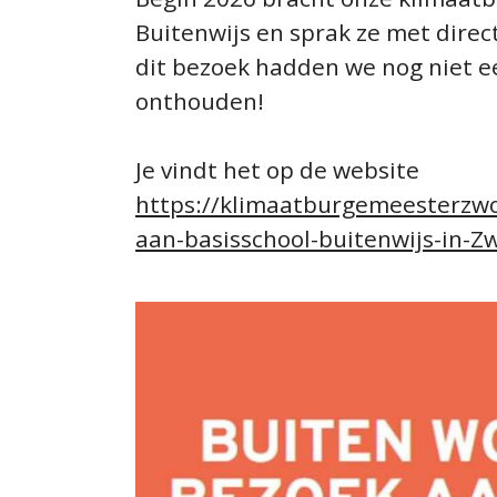
Buitenwijs en sprak ze met
direc
ONDERWIJS TRANSFORMEE
dit bezoek hadden we nog niet ee
onthouden!
DOCUMENTEN
STICHTINGSPROCES
Je
vind
t het
op de website
https
://klimaatburgemeesterzwo
aan
-
basisschool
-
buitenwijs
-
in
-
Zw