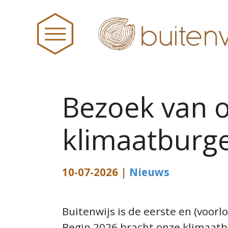
Bezoek van 
HOME
klimaatburg
NIEUWS
BUITENWIJS
10-07-2026 |
Nieuws
TEAM
Buitenwijs is de eerste en
(
voorl
PRAKTISCHE ZAKEN
Begin 2026 bracht onze
k
limaat