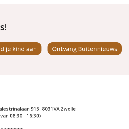
s!
d je kind aan
Ontvang Buitennieuws
alestrinalaan 915, 8031VA Zwolle
an 08:30 - 16:30)