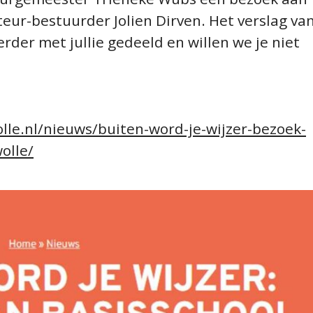
teur-bestuurder
Jolien
Dirven
.
H
et
verslag
va
RT
rder met jullie gedeeld en willen we je niet
lle.nl/nieuws/buiten
-
word
-j
e
-
wijzer
-
bezoek
-
olle/