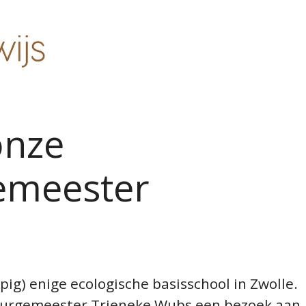
onze
emeester
opig
)
enige ecologische basisschool in Zwolle.
burgemeester
Trieneke
Wubs
een bezoek aan