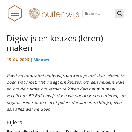
Digiwijs en keuzes (leren)
maken
HOME
NIEUWS
15-04-2026 |
Nieuws
BUITENWIJS
Goed en innovatief onderwijs ontwerp je niet door alleen te
TEAM
doen wat moet. Het vraagt om keuzes, om een heldere visie
en om de ruimte om verder te kijken dan het minimaal
PRAKTISCHE ZAKEN
verplichte. Bij Buitenwijs doen we dat door ons onderwijs te
organiseren rondom acht pijlers die samen richting geven
ONDERWIJS TRANSFORMEERT
aan alles wat we doen.
DOCUMENTEN
Pijlers
STICHTINGSPROCES
Eén van die pijlers is Basiswijs. Daarin zitten bijvoorbeeld