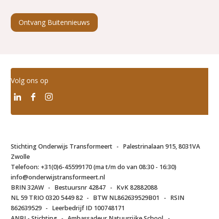
Ontvang Buitennieuws
Volg ons op
Stichting Onderwijs Transformeert
-
Palestrinalaan 915, 8031VA
Zwolle
Telefoon:
+31(0)6-45599170 (ma t/m do van 08:30 - 16:30)
info@onderwijstransformeert.nl
BRIN 32AW
-
Bestuursnr 42847
-
KvK 82882088
NL 59 TRIO 0320 5449 82
-
BTW NL862639529B01
-
RSIN
862639529
-
Leerbedrijf ID 100748171
ANBI - Stichting
-
Ambassadeur Natuurrijke School
-