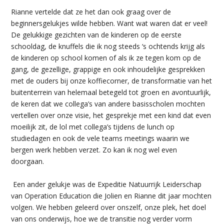
Rianne vertelde dat ze het dan ook graag over de
beginnersgelukjes wilde hebben. Want wat waren dat er veel!
De gelukkige gezichten van de kinderen op de eerste
schooldag, de knuffels die ik nog steeds ‘s ochtends krijg als
de kinderen op school komen of als ik ze tegen kom op de
gang, de gezellige, grappige en ook inhoudelijke gesprekken
met de ouders bij onze koffiecorner, de transformatie van het
buitenterrein van helemaal betegeld tot groen en avontuurlijk,
de keren dat we collega’s van andere basisscholen mochten
vertellen over onze visie, het gesprekje met een kind dat even
moeilijk zit, de lol met collega’s tijdens de lunch op
studiedagen en ook de vele teams meetings waarin we
bergen werk hebben verzet. Zo kan ik nog wel even
doorgaan.
Een ander gelukje was de Expeditie Natuurrijk Leiderschap
van Operation Education die Jolien en Rianne dit jaar mochten
volgen. We hebben geleerd over onszelf, onze plek, het doel
van ons onderwijs, hoe we de transitie nog verder vorm