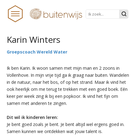
Karin Winters
HOME
Groepscoach Wereld Water
NIEUWS
Ik ben Karin. Ik woon samen met mijn man en 2 zoons in
BUITENWIJS
Vollenhove. In mijn vrije tijd ga ik graag naar buiten. Wandelen
in de natuur, naar het bos, of op het strand. Maar ik vind het
TEAM
ook heerlijk om me terug te trekken met een goed boek. Eén
PRAKTISCHE ZAKEN
keer per week zing ik bij een popkoor. Ik vind het fijn om
samen met anderen te zingen.
ONDERWIJS TRANSFORMEERT
Dit wil ik kinderen leren:
DOCUMENTEN
Je bent goed zoals je bent. Je bent altijd wel ergens goed in.
STICHTINGSPROCES
Samen kunnen we ontdekken wat jouw talent is.