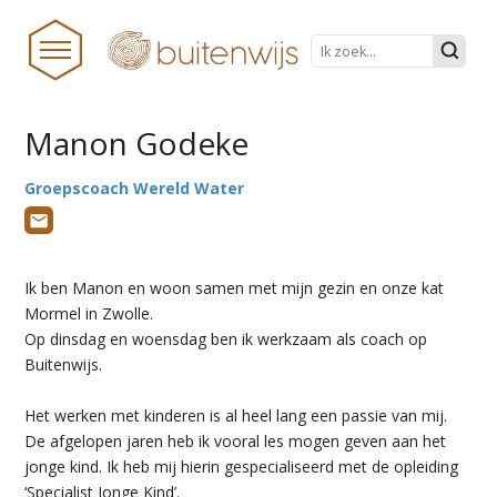
Manon Godeke
HOME
Groepscoach Wereld Water
NIEUWS
BUITENWIJS
Ik ben Manon en woon samen met mijn gezin en onze kat
TEAM
Mormel in Zwolle.
Op dinsdag en woensdag ben ik werkzaam als coach op
PRAKTISCHE ZAKEN
Buitenwijs.
ONDERWIJS TRANSFORMEERT
Het werken met kinderen is al heel lang een passie van mij.
DOCUMENTEN
De afgelopen jaren heb ik vooral les mogen geven aan het
jonge kind. Ik heb mij hierin gespecialiseerd met de opleiding
STICHTINGSPROCES
‘Specialist Jonge Kind’.