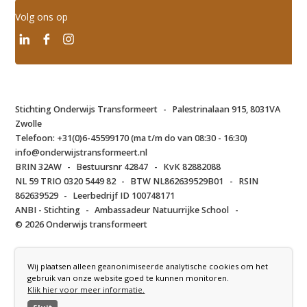
Volg ons op
Stichting Onderwijs Transformeert
-
Palestrinalaan 915, 8031VA
Zwolle
Telefoon:
+31(0)6-45599170 (ma t/m do van 08:30 - 16:30)
info@onderwijstransformeert.nl
BRIN 32AW
-
Bestuursnr 42847
-
KvK 82882088
NL 59 TRIO 0320 5449 82
-
BTW NL862639529B01
-
RSIN
862639529
-
Leerbedrijf ID 100748171
ANBI - Stichting
-
Ambassadeur Natuurrijke School
-
© 2026 Onderwijs transformeert
pssst. wist je al dat alle foto's op onze website echt gemaakt zijn op
Wij plaatsen alleen geanonimiseerde analytische cookies om het
Buitenwijs?
gebruik van onze website goed te kunnen monitoren.
Klik hier voor meer informatie.