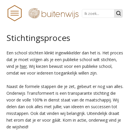
Stichtingsproces
HOME
Een school stichten klinkt ingewikkelder dan het is. Het proces
NIEUWS
dat je moet volgen als je een publieke school wilt stichten,
vind je
hier
. Wij kiezen bewust voor een publieke school,
BUITENWIJS
omdat we voor iedereen toegankelijk willen zijn.
TEAM
Naast de formele stappen die je zet, gebeurt er nog van alles.
PRAKTISCHE ZAKEN
Onderwijs Transformeert is een transparante stichting die
voor de volle 100% in dienst staat van de maatschappij. Wij
ONDERWIJS TRANSFORMEERT
delen dan ook alles met jullie; van ideeën en successen tot
misstappen. Ook dat vinden wij belangrijk. Uiteindelijk draait
DOCUMENTEN
het erom dat je er voor gáát. Kom in actie, onderweg vind je
STICHTINGSPROCES
de wijsheid!