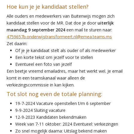
Hoe kun je je
kandidaat
stellen
?
A
lle ouders en medewerkers van Buitenwijs
mogen
zich
kandidaat stellen voor de MR
.
Dat doe j
e
door
uiterlijk
maandag
9
september 2024
een mail te sturen naar
:
4759657b.onderwijstransformeert.nl@emea.teams.ms
Ze
t
daarin:
Of
je je kandidaat stelt als ouder of als medewerker
Een korte tekst om jezelf voor te stellen
Eventueel een foto van jezelf
Een beetje vreemd emailadres, maar het werkt wel. Je email
komt in een
teamskanaal
waar alleen
de
verkiezingscommissie
in k
an
kijken.
Tot slot nog even de totale planning:
1
9
-
7
-202
4
Vacature openstellen
t/m 6 september
9
-9-202
4
Slu
iting
va
cature
1
2
-9-2023
K
andidaten bekendmaken
Week van 7-11 oktober: 2024
Eventueel:
verkiezingen
Zo sne
l mogelijk daarna:
Uitslag bekend maken