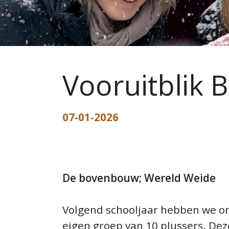
ONDERWIJS TRANSFORMEE
DOCUMENTEN
Vooruitblik B
STICHTINGSPROCES
07-01-2026
De bovenbouw; Wereld Weide
Volgend schooljaar hebben we on
eigen groep van 10 plussers. Dez