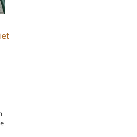
iet
h
ne