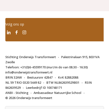
Volg ons op
Stichting Onderwijs Transformeert
-
Palestrinalaan 915, 8031VA
Zwolle
Telefoon:
+31(0)6-45599170 (ma t/m do van 08:30 - 16:30)
info@onderwijstransformeert.nl
BRIN 32AW
-
Bestuursnr 42847
-
KvK 82882088
NL 59 TRIO 0320 5449 82
-
BTW NL862639529B01
-
RSIN
862639529
-
Leerbedrijf ID 100748171
ANBI - Stichting
-
Ambassadeur Natuurrijke School
-
© 2026 Onderwijs transformeert
pssst. wist je al dat alle foto's op onze website echt gemaakt zijn op