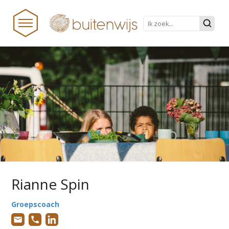
HOME
NIEUWS
BUITENWIJS
TEAM
PRAKTISCHE ZAKEN
ONDERWIJS TRANSFORMEERT
Rianne Spin
DOCUMENTEN
Groepscoach
STICHTINGSPROCES