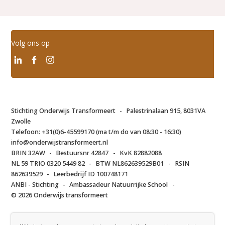
Volg ons op
Stichting Onderwijs Transformeert
-
Palestrinalaan 915, 8031VA
Zwolle
Telefoon:
+31(0)6-45599170 (ma t/m do van 08:30 - 16:30)
info@onderwijstransformeert.nl
BRIN 32AW
-
Bestuursnr 42847
-
KvK 82882088
NL 59 TRIO 0320 5449 82
-
BTW NL862639529B01
-
RSIN
862639529
-
Leerbedrijf ID 100748171
ANBI - Stichting
-
Ambassadeur Natuurrijke School
-
© 2026 Onderwijs transformeert
pssst. wist je al dat alle foto's op onze website echt gemaakt zijn op