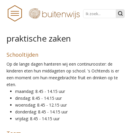
praktische zaken
HOME
Schooltijden
NIEUWS
Op de lange dagen hanteren wij een continurooster: de
BUITENWIJS
kinderen eten hun middageten op school. 's Ochtends is er
een moment om hun meegebrachte fruit en drinken op te
TEAM
eten.
maandag: 8.45 - 14.15 uur
PRAKTISCHE ZAKEN
dinsdag: 8.45 - 14.15 uur
ONDERWIJS TRANSFORMEERT
woensdag: 8.45 - 12.15 uur
donderdag: 8.45 - 14.15 uur
DOCUMENTEN
vrijdag: 8.45 - 14.15 uur
STICHTINGSPROCES